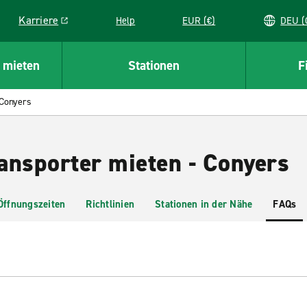
Karriere
Help
EUR (€)
D
Link opens in a new window
 mieten
Stationen
F
Conyers
ansporter mieten - Conyers
Öffnungszeiten
Richtlinien
Stationen in der Nähe
FAQs