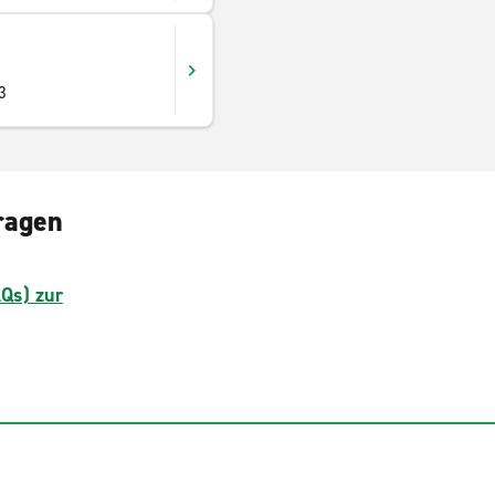
3
ragen
AQs) zur