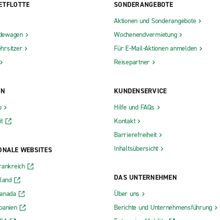
ETFLOTTE
SONDERANGEBOTE
Aktionen und Sonderangebote
dewagen
Wochenendvermietung
hrsitzer
Für E-Mail-Aktionen anmelden
Reisepartner
ON
KUNDENSERVICE
b
Hilfe und FAQs
t
Kontakt
Barrierefreiheit
Inhaltsübersicht
ONALE WEBSITES
rankreich
DAS UNTERNEHMEN
rland
Kanada
Über uns
panien
Berichte und Unternehmensführung