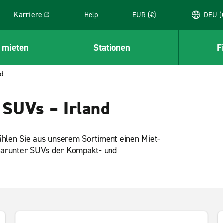
Karriere
Help
EUR (€)
D
Link opens in a new window
 mieten
Stationen
F
nd
 SUVs – Irland
ählen Sie aus unserem Sortiment einen Miet-
darunter SUVs der Kompakt- und