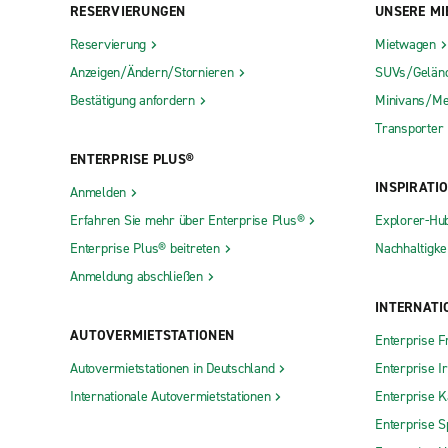
RESERVIERUNGEN
UNSERE MI
Reservierung
Mietwagen
Anzeigen/Ändern/Stornieren
SUVs/Gelän
Bestätigung anfordern
Minivans/Me
Transporter
ENTERPRISE PLUS®
INSPIRATI
Anmelden
Erfahren Sie mehr über Enterprise Plus®
Explorer-Hu
Enterprise Plus® beitreten
Nachhaltigkei
Anmeldung abschließen
INTERNATI
AUTOVERMIETSTATIONEN
Enterprise F
Autovermietstationen in Deutschland
Enterprise I
Internationale Autovermietstationen
Enterprise 
Enterprise S