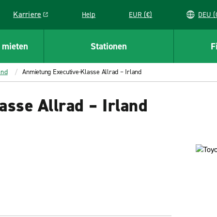
Karriere
Help
EUR (€)
D
Link opens in a new window
 mieten
Stationen
F
and
Anmietung Executive-Klasse Allrad – Irland
sse Allrad – Irland