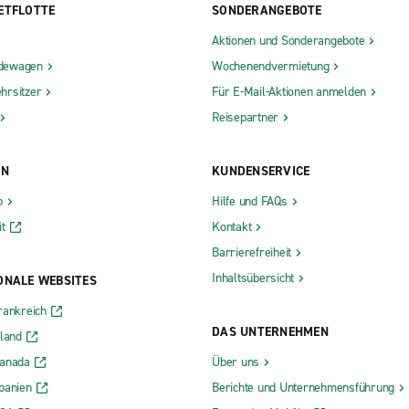
ETFLOTTE
SONDERANGEBOTE
Aktionen und Sonderangebote
dewagen
Wochenendvermietung
hrsitzer
Für E-Mail-Aktionen anmelden
Reisepartner
ON
KUNDENSERVICE
b
Hilfe und FAQs
t
Kontakt
Barrierefreiheit
Inhaltsübersicht
ONALE WEBSITES
rankreich
DAS UNTERNEHMEN
rland
Kanada
Über uns
panien
Berichte und Unternehmensführung