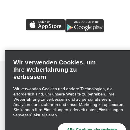
Wir verwenden Cookies, um
Ihre Weberfahrung zu
verbessern
Impressum
Nutzungsbedingungen
Datenschutzrichtlinie
Wir verwenden Cookies und andere Technologien, die
erforderlich sind, um unsere Website zu betreiben, Ihre
Cookie-Richtlinie
Datenschutzoptionen
Weberfahrung zu verbessern und zu personalisieren,
Lieferkettensorgfaltspflichtengesetz (LkSG) Grundsatzerklärung
Analysen durchzuführen und unser Marketing zu optimieren.
Sie können Ihre Einstellungen jederzeit unter „Einstellungen
Beschwerdeverfahren nach dem
verwalten“ aktualisieren.
Lieferkettensorgfaltspflichtengesetz
Alle Cookies akzeptieren