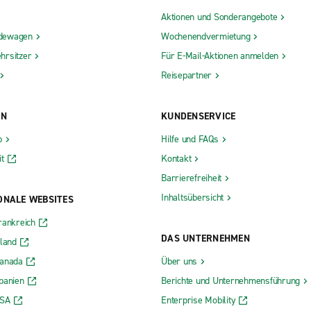
Aktionen und Sonderangebote
dewagen
Wochenendvermietung
hrsitzer
Für E-Mail-Aktionen anmelden
Reisepartner
ON
KUNDENSERVICE
b
Hilfe und FAQs
t
Kontakt
Barrierefreiheit
Inhaltsübersicht
ONALE WEBSITES
rankreich
DAS UNTERNEHMEN
rland
Kanada
Über uns
panien
Berichte und Unternehmensführung
USA
Enterprise Mobility