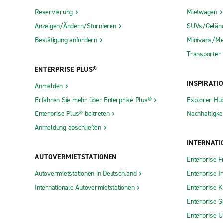
Reservierung
Mietwagen
Anzeigen/Ändern/Stornieren
SUVs/Gelän
Bestätigung anfordern
Minivans/Me
Transporter
ENTERPRISE PLUS®
INSPIRATI
Anmelden
Erfahren Sie mehr über Enterprise Plus®
Explorer-Hu
Enterprise Plus® beitreten
Nachhaltigkei
Anmeldung abschließen
INTERNATI
AUTOVERMIETSTATIONEN
Enterprise F
Autovermietstationen in Deutschland
Enterprise I
Internationale Autovermietstationen
Enterprise 
Enterprise S
Enterprise 