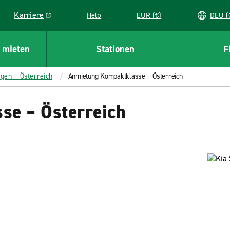
Karriere
Help
EUR (€)
D
Link opens in a new window
 mieten
Stationen
F
gen – Österreich
Anmietung Kompaktklasse – Österreich
se – Österreich