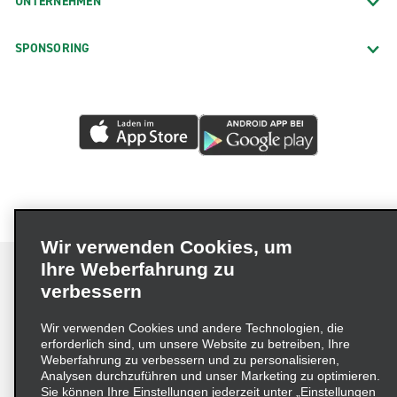
UNTERNEHMEN
SPONSORING
Wir verwenden Cookies, um
Ihre Weberfahrung zu
verbessern
Impressum
Nutzungsbedingungen
Datenschutzrichtlinie
Wir verwenden Cookies und andere Technologien, die
erforderlich sind, um unsere Website zu betreiben, Ihre
Cookie-Richtlinie
Datenschutzoptionen
Weberfahrung zu verbessern und zu personalisieren,
Lieferkettensorgfaltspflichtengesetz (LkSG) Grundsatzerklärung
Analysen durchzuführen und unser Marketing zu optimieren.
Sie können Ihre Einstellungen jederzeit unter „Einstellungen