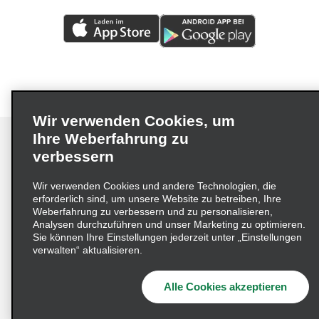
Wir verwenden Cookies, um
Ihre Weberfahrung zu
verbessern
Impressum
Nutzungsbedingungen
Datenschutzrichtlinie
Wir verwenden Cookies und andere Technologien, die
erforderlich sind, um unsere Website zu betreiben, Ihre
Cookie-Richtlinie
Datenschutzoptionen
Weberfahrung zu verbessern und zu personalisieren,
Lieferkettensorgfaltspflichtengesetz (LkSG) Grundsatzerklärung
Analysen durchzuführen und unser Marketing zu optimieren.
Sie können Ihre Einstellungen jederzeit unter „Einstellungen
Beschwerdeverfahren nach dem
verwalten“ aktualisieren.
Lieferkettensorgfaltspflichtengesetz
Alle Cookies akzeptieren
© 2026 Enterprise Holdings, Inc. Alle Rechte vorbehalten