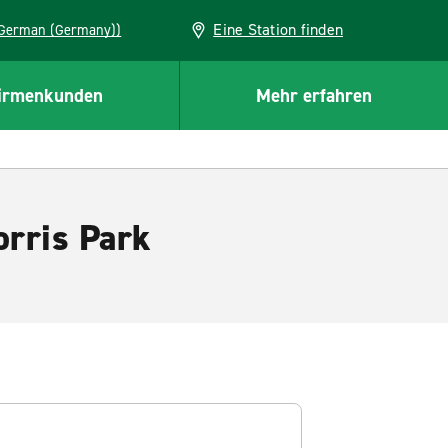
Eine Station finden
EU (German (Germany))
irmenkunden
Mehr erfahren
orris Park