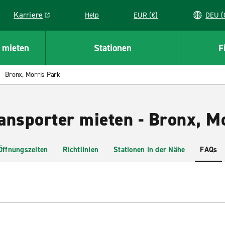
Karriere
Help
EUR (€)
D
Link opens in a new window
 mieten
Stationen
F
Bronx, Morris Park
ansporter mieten - Bronx, M
Öffnungszeiten
Richtlinien
Stationen in der Nähe
FAQs