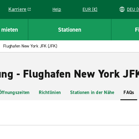
Karriere
Help
EUR (€)
D
Link opens in a new window
 mieten
Stationen
F
Flughafen New York JFK (JFK)
ng - Flughafen New York JF
Öffnungszeiten
Richtlinien
Stationen in der Nähe
FAQs