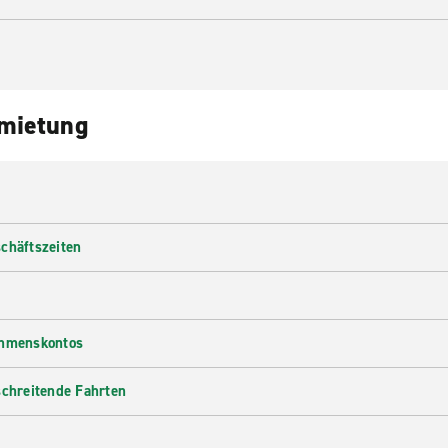
nmietung
chäftszeiten
ehmenskontos
schreitende Fahrten