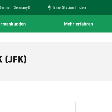
Eine Station finden
EU (German (Germany))
irmenkunden
Mehr erfahren
K (JFK)