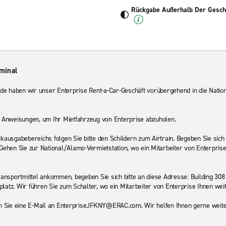
Rückgabe Außerhalb Der Geschä
minal
de haben wir unser Enterprise Rent-a-Car-Geschäft vorübergehend in die Natio
en Anweisungen, um Ihr Mietfahrzeug von Enterprise abzuholen.
usgabebereichs folgen Sie bitte den Schildern zum Airtrain. Begeben Sie sich 
 Gehen Sie zur National/Alamo-Vermietstation, wo ein Mitarbeiter von Enterpris
nsportmittel ankommen, begeben Sie sich bitte an diese Adresse: Building 308
latz. Wir führen Sie zum Schalter, wo ein Mitarbeiter von Enterprise Ihnen weit
 Sie eine E-Mail an EnterpriseJFKNY@ERAC.com. Wir helfen Ihnen gerne weite