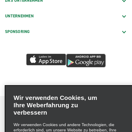
DAS UNTERNEHMEN
UNTERNEHMEN
SPONSORING
Wir verwenden Cookies, um
Ihre Weberfahrung zu
verbessern
Impressum
Nutzungsbedingungen
Datenschutzrichtlinie
Wir verwenden Cookies und andere Technologien, die
erforderlich sind, um unsere Website zu betreiben, Ihre