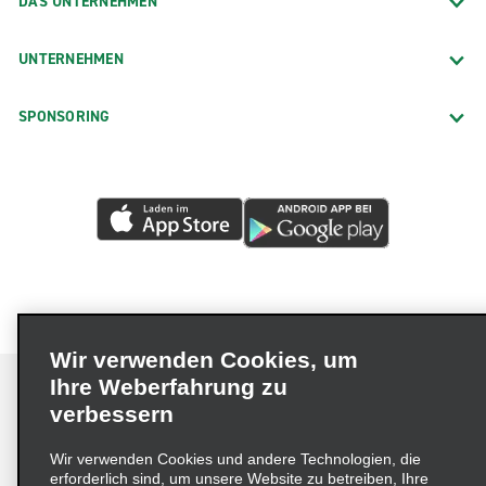
DAS UNTERNEHMEN
UNTERNEHMEN
SPONSORING
Wir verwenden Cookies, um
Ihre Weberfahrung zu
verbessern
Impressum
Nutzungsbedingungen
Datenschutzrichtlinie
Wir verwenden Cookies und andere Technologien, die
erforderlich sind, um unsere Website zu betreiben, Ihre