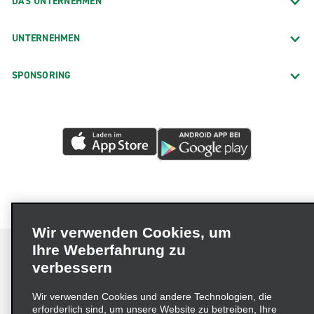
DAS UNTERNEHMEN
UNTERNEHMEN
SPONSORING
Wir verwenden Cookies, um
Ihre Weberfahrung zu
verbessern
Impressum
Nutzungsbedingungen
Datenschutzrichtlinie
Wir verwenden Cookies und andere Technologien, die
erforderlich sind, um unsere Website zu betreiben, Ihre