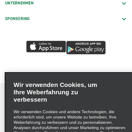
UNTERNEHMEN
SPONSORING
Wir verwenden Cookies, um
Ihre Weberfahrung zu
verbessern
Impressum
Nutzungsbedingungen
Datenschutzrichtlinie
Wir verwenden Cookies und andere Technologien, die
erforderlich sind, um unsere Website zu betreiben, Ihre
Cookie-Richtlinie
Datenschutzoptionen
Weberfahrung zu verbessern und zu personalisieren,
Lieferkettensorgfaltspflichtengesetz (LkSG) Grundsatzerklärung
Analysen durchzuführen und unser Marketing zu optimieren.