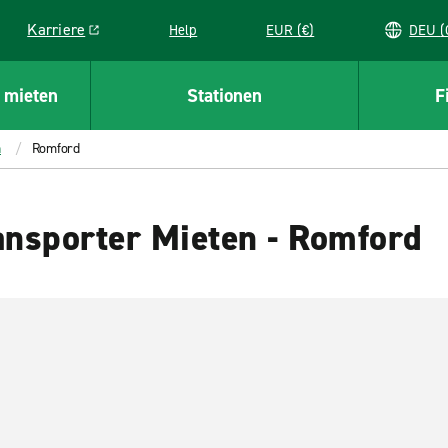
Karriere
Help
EUR (€)
D
Link opens in a new window
 mieten
Stationen
F
h
Romford
nsporter Mieten - Romford