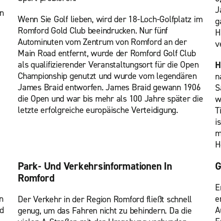
J
n
Wenn Sie Golf lieben, wird der 18-Loch-Golfplatz im
g
Romford Gold Club beeindrucken. Nur fünf
H
Autominuten vom Zentrum von Romford an der
v
Main Road entfernt, wurde der Romford Golf Club
als qualifizierender Veranstaltungsort für die Open
H
Championship genutzt und wurde vom legendären
n
James Braid entworfen. James Braid gewann 1906
S
die Open und war bis mehr als 100 Jahre später die
w
letzte erfolgreiche europäische Verteidigung.
T
i
m
H
Park- Und Verkehrsinformationen In
G
Romford
E
n
e
Der Verkehr in der Region Romford fließt schnell
ad
A
genug, um das Fahren nicht zu behindern. Da die