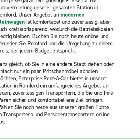
nterprise garantiert günstige Preise für die
utovermietung unserer gesamten Station in
omford. Unser Angebot an
modernen
leinwagen
ist komfortabel und zuverlässig, aber
uch kraftstoffsparend, wodurch die Betriebskosten
iedrig bleiben. Buchen Sie noch heute online und
rkunden Sie Romford und die Umgebung zu einem
reis, der jedem Budget entspricht.
anz gleich, ob Sie in eine andere Stadt ziehen oder
infach nur ein paar Pritschenmöbel abholen
öchten, Enterprise Rent-A-Car bietet in unserer
tation in Romford ein umfangreiches Angebot an
euen, zuverlässigen Transportern, die Sie und Ihre
aren sicher und komfortabel ans Ziel bringen.
ählen Sie
noch heute aus unserer großen Flotte
n Transportern und Personentransportern online
us.