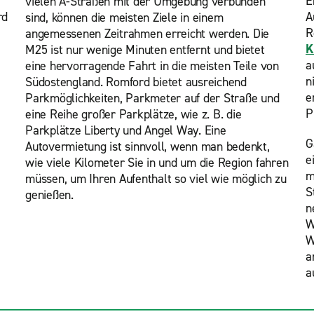
E
vielen A-Straßen mit der Umgebung verbunden
rd
A
sind, können die meisten Ziele in einem
R
angemessenen Zeitrahmen erreicht werden. Die
K
M25 ist nur wenige Minuten entfernt und bietet
a
eine hervorragende Fahrt in die meisten Teile von
n
Südostengland. Romford bietet ausreichend
e
Parkmöglichkeiten, Parkmeter auf der Straße und
P
eine Reihe großer Parkplätze, wie z. B. die
Parkplätze Liberty und Angel Way. Eine
G
Autovermietung ist sinnvoll, wenn man bedenkt,
e
wie viele Kilometer Sie in und um die Region fahren
m
müssen, um Ihren Aufenthalt so viel wie möglich zu
S
genießen.
n
W
W
a
a