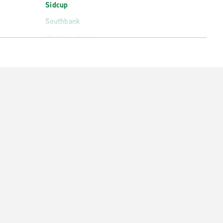
Sidcup
Southbank
Waltham Abbey
Woolwich