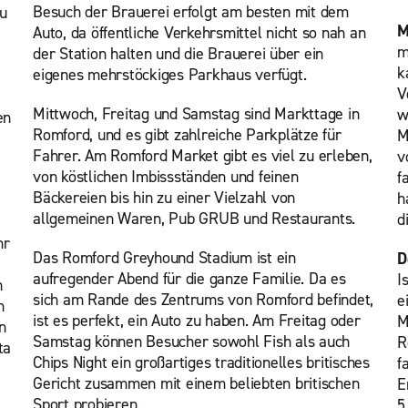
Besuch der Brauerei erfolgt am besten mit dem
zu
M
Auto, da öffentliche Verkehrsmittel nicht so nah an
m
der Station halten und die Brauerei über ein
k
eigenes mehrstöckiges Parkhaus verfügt.
V
Mittwoch, Freitag und Samstag sind Markttage in
w
en
Romford, und es gibt zahlreiche Parkplätze für
M
Fahrer. Am Romford Market gibt es viel zu erleben,
v
von köstlichen Imbissständen und feinen
f
Bäckereien bis hin zu einer Vielzahl von
h
allgemeinen Waren, Pub GRUB und Restaurants.
d
hr
Das Romford Greyhound Stadium ist ein
D
aufregender Abend für die ganze Familie. Da es
I
n
sich am Rande des Zentrums von Romford befindet,
e
n
ist es perfekt, ein Auto zu haben. Am Freitag oder
M
n
Samstag können Besucher sowohl Fish als auch
R
ta
Chips Night ein großartiges traditionelles britisches
f
Gericht zusammen mit einem beliebten britischen
E
Sport probieren.
5