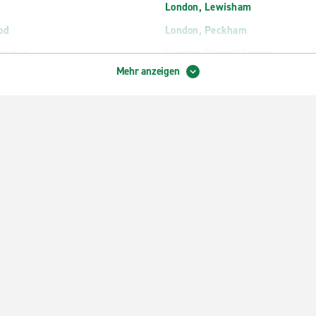
London, Lewisham
od
London, Peckham
terloo
London, Russell Square
Mehr anzeigen
terloo Bahnhof
London, Sydenham