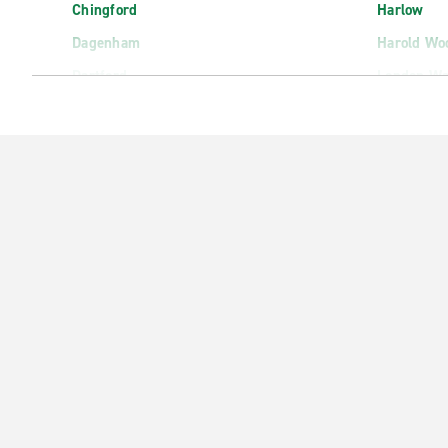
Chingford
Harlow
Dagenham
Harold Wo
Dartford
London Wa
Docklands
London Wa