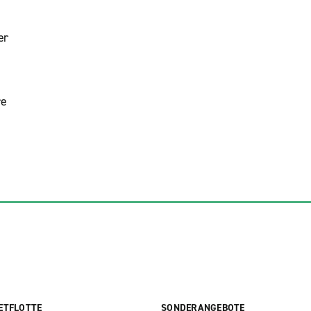
er
re
ETFLOTTE
SONDERANGEBOTE