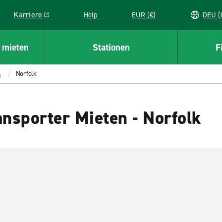
Karriere
Help
EUR (€)
D
Link opens in a new window
 mieten
Stationen
F
h
Norfolk
nsporter Mieten - Norfolk