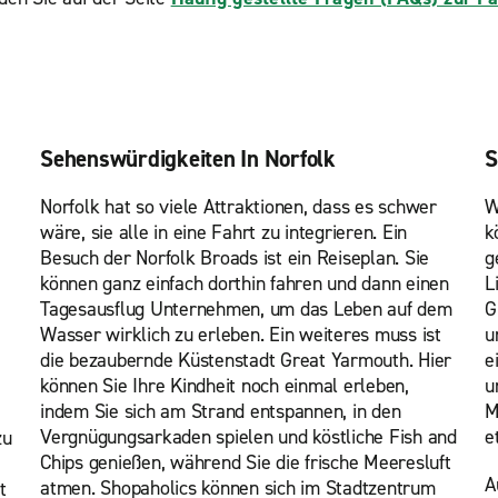
Sehenswürdigkeiten In Norfolk
S
Norfolk hat so viele Attraktionen, dass es schwer
W
wäre, sie alle in eine Fahrt zu integrieren. Ein
k
Besuch der Norfolk Broads ist ein Reiseplan. Sie
g
können ganz einfach dorthin fahren und dann einen
L
Tagesausflug Unternehmen, um das Leben auf dem
G
Wasser wirklich zu erleben. Ein weiteres muss ist
u
die bezaubernde Küstenstadt Great Yarmouth. Hier
e
können Sie Ihre Kindheit noch einmal erleben,
u
indem Sie sich am Strand entspannen, in den
M
Vergnügungsarkaden spielen und köstliche Fish and
e
zu
Chips genießen, während Sie die frische Meeresluft
A
atmen. Shopaholics können sich im Stadtzentrum
t