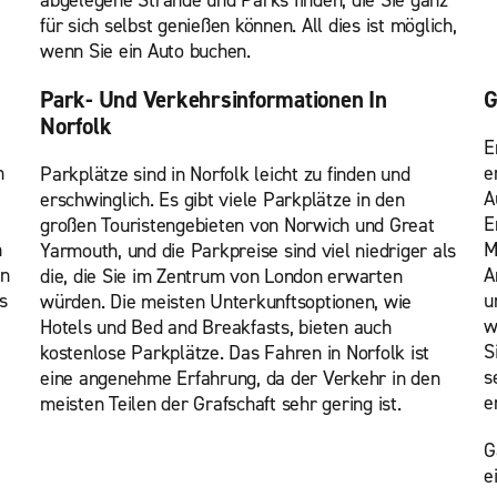
abgelegene Strände und Parks finden, die Sie ganz
für sich selbst genießen können. All dies ist möglich,
wenn Sie ein Auto buchen.
Park- Und Verkehrsinformationen In
G
Norfolk
E
n
e
Parkplätze sind in Norfolk leicht zu finden und
A
erschwinglich. Es gibt viele Parkplätze in den
E
großen Touristengebieten von Norwich und Great
n
M
Yarmouth, und die Parkpreise sind viel niedriger als
en
A
die, die Sie im Zentrum von London erwarten
s
u
würden. Die meisten Unterkunftsoptionen, wie
w
Hotels und Bed and Breakfasts, bieten auch
S
kostenlose Parkplätze. Das Fahren in Norfolk ist
s
eine angenehme Erfahrung, da der Verkehr in den
e
meisten Teilen der Grafschaft sehr gering ist.
G
e