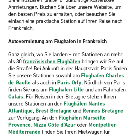
Sie einlösbare Punkte für zukünftige kostenlose
Anmietungen. Buchen Sie über unsere Website, um
den besten Preis zu erhalten, oder besuchen Sie
einfach eine praktische Station auf Ihrer Reise nach
Frankreich.
Autovermietung am Flughafen in Frankreich
Ganz gleich, wo Sie landen – mit Stationen an mehr
als 30
französischen Flughäfen
bringen wir Sie auf
die Straße! Bei Ankunft in der Hauptstadt Paris finden
Sie unsere Stationen sowohl am
Flughafen Charles
de Gaulle
als auch in
Paris Orly
. Nördlich von Paris
finden Sie uns am
Flughafen Lille
und am Fährhafen
Calais
. Für Reisen in der Bretagne stehen Ihnen
unsere Stationen an den
Flughäfen Nantes
Atlantique
,
Brest Bretagne
und
Rennes Bretagne
zur Verfügung. An den
Flughäfen Marseille
Provence
,
Nizza Côte d'Azur
oder
Montpellier-
Méditerranée
finden Sie Ihren Mietwagen für