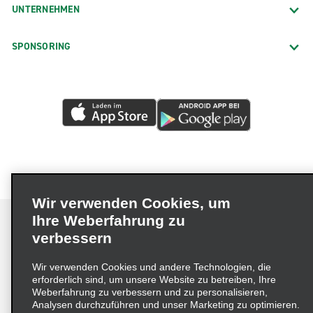
UNTERNEHMEN
SPONSORING
Wir verwenden Cookies, um
Ihre Weberfahrung zu
verbessern
Impressum
Nutzungsbedingungen
Datenschutzrichtlinie
Wir verwenden Cookies und andere Technologien, die
erforderlich sind, um unsere Website zu betreiben, Ihre
Cookie-Richtlinie
Datenschutzoptionen
Weberfahrung zu verbessern und zu personalisieren,
Lieferkettensorgfaltspflichtengesetz (LkSG) Grundsatzerklärung
Analysen durchzuführen und unser Marketing zu optimieren.