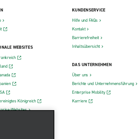
ON
KUNDENSERVICE
b
Hilfe und FAQs
t
Kontakt
Barrierefreiheit
Inhaltsübersicht
ONALE WEBSITES
rankreich
DAS UNTERNEHMEN
rland
Kanada
Über uns
panien
Berichte und Unternehmensführung
USA
Enterprise Mobility
ereinigtes Königreich
Karriere
rprise-Websites