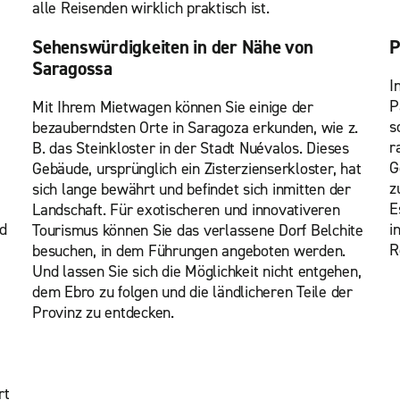
alle Reisenden wirklich praktisch ist.
Sehenswürdigkeiten in der Nähe von
P
Saragossa
I
P
Mit Ihrem Mietwagen können Sie einige der
s
bezauberndsten Orte in Saragoza erkunden, wie z.
r
B. das Steinkloster in der Stadt Nuévalos. Dieses
G
Gebäude, ursprünglich ein Zisterzienserkloster, hat
z
sich lange bewährt und befindet sich inmitten der
E
Landschaft. Für exotischeren und innovativeren
nd
i
Tourismus können Sie das verlassene Dorf Belchite
R
besuchen, in dem Führungen angeboten werden.
Und lassen Sie sich die Möglichkeit nicht entgehen,
dem Ebro zu folgen und die ländlicheren Teile der
Provinz zu entdecken.
rt