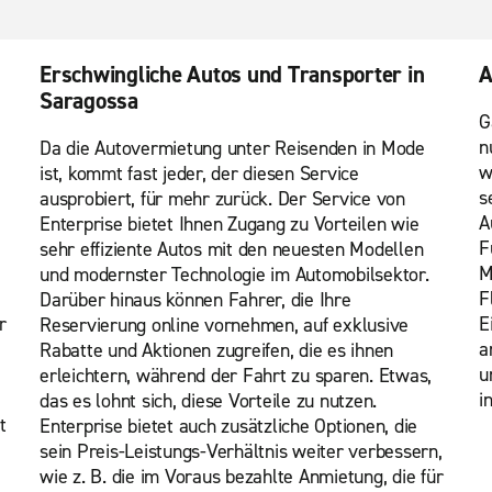
Erschwingliche Autos und Transporter in
A
Saragossa
G
n
Da die Autovermietung unter Reisenden in Mode
w
ist, kommt fast jeder, der diesen Service
s
ausprobiert, für mehr zurück. Der Service von
A
Enterprise bietet Ihnen Zugang zu Vorteilen wie
F
sehr effiziente Autos mit den neuesten Modellen
M
und modernster Technologie im Automobilsektor.
F
Darüber hinaus können Fahrer, die Ihre
r
E
Reservierung online vornehmen, auf exklusive
a
Rabatte und Aktionen zugreifen, die es ihnen
u
erleichtern, während der Fahrt zu sparen. Etwas,
i
das es lohnt sich, diese Vorteile zu nutzen.
t
Enterprise bietet auch zusätzliche Optionen, die
sein Preis-Leistungs-Verhältnis weiter verbessern,
wie z. B. die im Voraus bezahlte Anmietung, die für