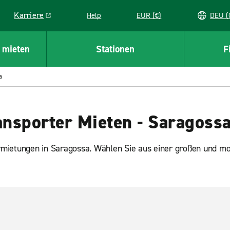
Karriere
Help
EUR (€)
D
Link opens in a new window
 mieten
Stationen
F
a
nsporter Mieten - Saragoss
mietungen in Saragossa. Wählen Sie aus einer großen und mo