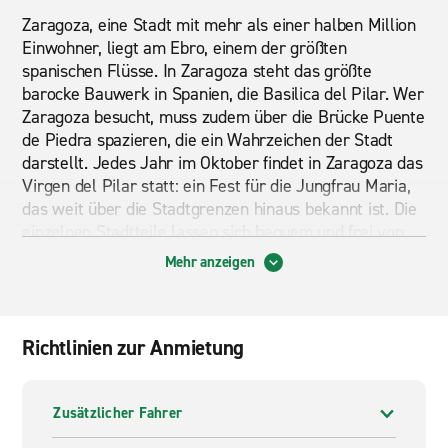
Zaragoza, eine Stadt mit mehr als einer halben Million
Einwohner, liegt am Ebro, einem der größten
spanischen Flüsse. In Zaragoza steht das größte
barocke Bauwerk in Spanien, die Basilica del Pilar. Wer
Zaragoza besucht, muss zudem über die Brücke Puente
de Piedra spazieren, die ein Wahrzeichen der Stadt
darstellt. Jedes Jahr im Oktober findet in Zaragoza das
Virgen del Pilar statt: ein Fest für die Jungfrau Maria,
das weit über die Stadtgrenzen hinaus bekannt ist. Die
einzelnen Stadtteile lassen sich bequem und frei von
Fahrplänen und Haltestellen mit dem Mietwagen
Mehr anzeigen
erreichen. Darüber hinaus stehen in der Stadt
zahlreiche Parkmöglichkeiten zur Verfügung.
Richtlinien zur Anmietung
Der Enterprise-Mietwagen bietet sich aber auch für
einen Ausflug in die nähere Region an, zum Beispiel
nach Borja. Dort befindet sich der Mittelpunkt einer der
Zusätzlicher Fahrer
wichtigsten Weinanbaugebiete auf der iberischen