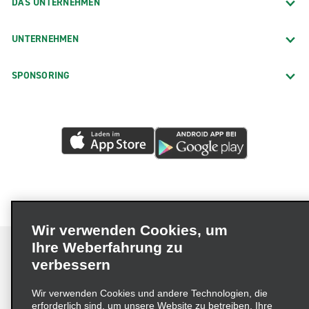
DAS UNTERNEHMEN
UNTERNEHMEN
SPONSORING
Wir verwenden Cookies, um
Ihre Weberfahrung zu
verbessern
Impressum
Nutzungsbedingungen
Datenschutzrichtlinie
Wir verwenden Cookies und andere Technologien, die
erforderlich sind, um unsere Website zu betreiben, Ihre