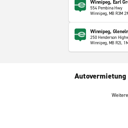
Winnipeg, Earl Gr
554 Pembina Hwy
Winnipeg, MB R3M 2
Winnipeg, Glenel
250 Henderson High
Winnipeg, MB R2L 1
Autovermietung W
Weitere