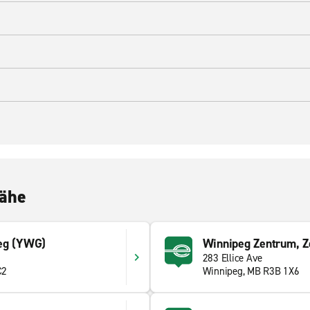
Nähe
eg (YWG)
Winnipeg Zentrum, Z
283 Ellice Ave
C2
Winnipeg, MB R3B 1X6