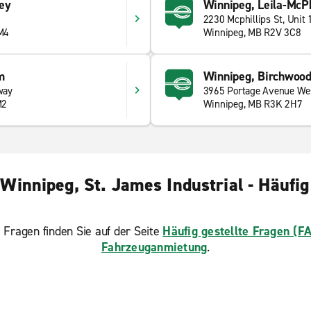
ey
Winnipeg, Leila-McPh
2230 Mcphillips St, Unit 
M4
Winnipeg, MB R2V 3C8
m
Winnipeg, Birchwood
way
3965 Portage Avenue We
M2
Winnipeg, MB R3K 2H7
innipeg, St. James Industrial - Häufig
 Fragen finden Sie auf der Seite
Häufig gestellte Fragen (F
Fahrzeuganmietung
.