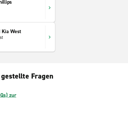
illips
1
 Kia West
st
 gestellte Fragen
AQs) zur