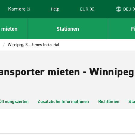
Karriere
Help
EUR (€)
D
Link opens in a new window
 mieten
Stationen
F
Winnipeg, St. James Industrial
ansporter mieten - Winnipeg
Öffnungszeiten
Zusätzliche Informationen
Richtlinien
Sta