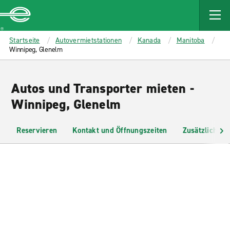
MAIN
CONTENT
Enterprise
Startseite
Autovermietstationen
Kanada
Manitoba
Winnipeg, Glenelm
Autos und Transporter mieten -
Winnipeg, Glenelm
Reservieren
Kontakt und Öffnungszeiten
Zusätzliche I