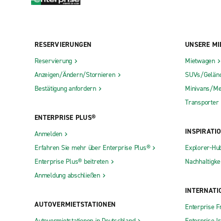
RESERVIERUNGEN
UNSERE MI
Reservierung
Mietwagen
Anzeigen/Ändern/Stornieren
SUVs/Gelän
Bestätigung anfordern
Minivans/Me
Transporter
ENTERPRISE PLUS®
INSPIRATI
Anmelden
Erfahren Sie mehr über Enterprise Plus®
Explorer-Hu
Enterprise Plus® beitreten
Nachhaltigkei
Anmeldung abschließen
INTERNATI
AUTOVERMIETSTATIONEN
Enterprise F
Autovermietstationen in Deutschland
Enterprise I