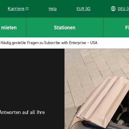
Karriere
Help
EUR (€)
D
Link opens in a new window
 mieten
Stationen
F
Häufig gestellte Fragen zu Subscribe with Enterprise – USA
e
ntworten auf all Ihre