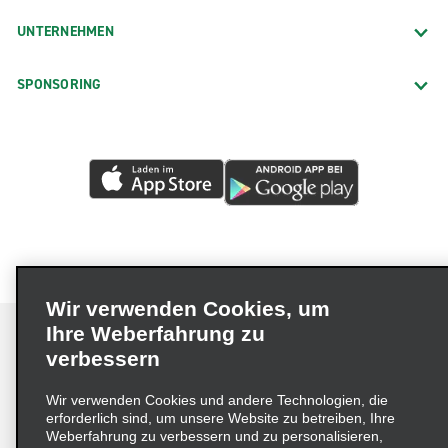
UNTERNEHMEN
SPONSORING
Wir verwenden Cookies, um
Ihre Weberfahrung zu
verbessern
Impressum
Nutzungsbedingungen
Datenschutzrichtlinie
Wir verwenden Cookies und andere Technologien, die
erforderlich sind, um unsere Website zu betreiben, Ihre
Cookie-Richtlinie
Datenschutzoptionen
Weberfahrung zu verbessern und zu personalisieren,