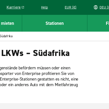
Karriere
Help
EUR (€)
D
Link opens in a new window
 mieten
Stationen
F
Südafrika
 LKWs – Südafrika
egenstände befördern müssen oder einen
porter von Enterprise profitieren Sie von
Enterprise-Stationen gestatten es nicht, eine
oder ein anderes Auto mit dem Mietfahrzeug