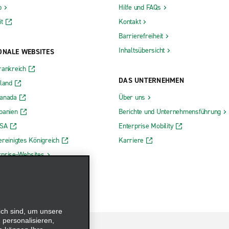
b
Hilfe und FAQs
t
Kontakt
Barrierefreiheit
Inhaltsübersicht
ONALE WEBSITES
rankreich
DAS UNTERNEHMEN
rland
Kanada
Über uns
panien
Berichte und Unternehmensführung
USA
Enterprise Mobility
ereinigtes Königreich
Karriere
rprise-Websites
ich sind, um unsere
 personalisieren,