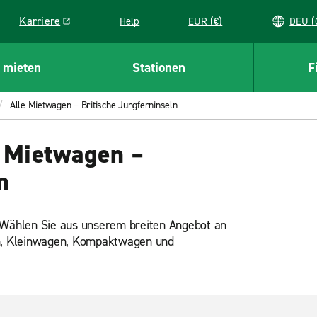
Karriere
Help
EUR (€)
D
Link opens in a new window
 mieten
Stationen
F
Alle Mietwagen – Britische Jungferninseln
 Mietwagen –
n
. Wählen Sie aus unserem breiten Angebot an
n, Kleinwagen, Kompaktwagen und