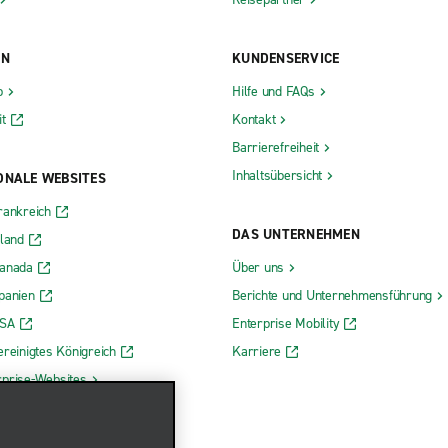
ON
KUNDENSERVICE
b
Hilfe und FAQs
t
Kontakt
Barrierefreiheit
Inhaltsübersicht
ONALE WEBSITES
rankreich
DAS UNTERNEHMEN
rland
Kanada
Über uns
panien
Berichte und Unternehmensführung
USA
Enterprise Mobility
ereinigtes Königreich
Karriere
rprise-Websites