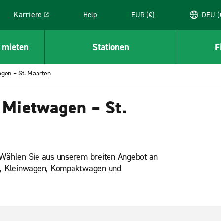
Karriere
Help
EUR (€)
D
Link opens in a new window
 mieten
Stationen
F
agen – St. Maarten
 Mietwagen – St.
. Wählen Sie aus unserem breiten Angebot an
n, Kleinwagen, Kompaktwagen und