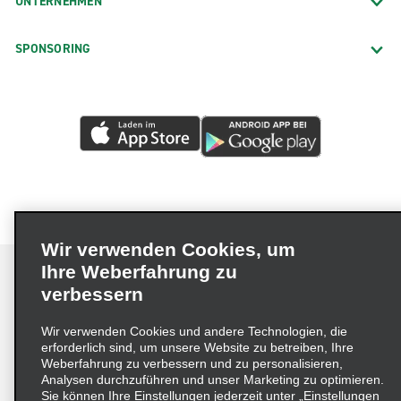
UNTERNEHMEN
SPONSORING
Wir verwenden Cookies, um
Ihre Weberfahrung zu
verbessern
Impressum
Nutzungsbedingungen
Datenschutzrichtlinie
Wir verwenden Cookies und andere Technologien, die
erforderlich sind, um unsere Website zu betreiben, Ihre
Cookie-Richtlinie
Datenschutzoptionen
Weberfahrung zu verbessern und zu personalisieren,
Lieferkettensorgfaltspflichtengesetz (LkSG) Grundsatzerklärung
Analysen durchzuführen und unser Marketing zu optimieren.
Sie können Ihre Einstellungen jederzeit unter „Einstellungen