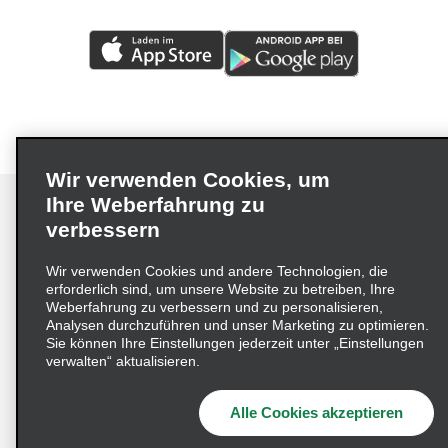
Wir verwenden Cookies, um
Ihre Weberfahrung zu
verbessern
Impressum
Nutzungsbedingungen
Datenschutzrichtlinie
Wir verwenden Cookies und andere Technologien, die
erforderlich sind, um unsere Website zu betreiben, Ihre
Cookie-Richtlinie
Datenschutzoptionen
Weberfahrung zu verbessern und zu personalisieren,
Lieferkettensorgfaltspflichtengesetz (LkSG) Grundsatzerklärung
Analysen durchzuführen und unser Marketing zu optimieren.
Sie können Ihre Einstellungen jederzeit unter „Einstellungen
Beschwerdeverfahren nach dem
verwalten“ aktualisieren.
Lieferkettensorgfaltspflichtengesetz
Alle Cookies akzeptieren
© 2026 Enterprise Holdings, Inc. Alle Rechte vorbehalten