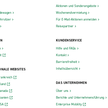
Aktionen und Sonderangebote
dewagen
Wochenendvermietung
hrsitzer
Für E-Mail-Aktionen anmelden
Reisepartner
ON
KUNDENSERVICE
b
Hilfe und FAQs
t
Kontakt
Barrierefreiheit
Inhaltsübersicht
ONALE WEBSITES
rankreich
DAS UNTERNEHMEN
rland
Kanada
Über uns
panien
Berichte und Unternehmensführung
USA
Enterprise Mobility