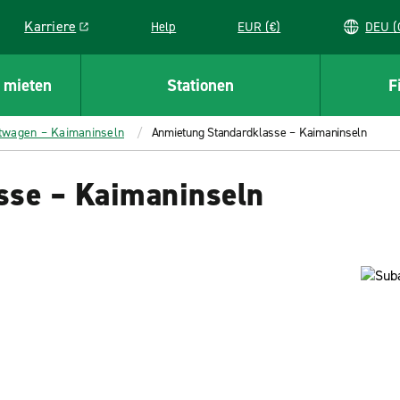
Karriere
Help
EUR (€)
D
Link opens in a new window
 mieten
Stationen
F
etwagen – Kaimaninseln
Anmietung Standardklasse – Kaimaninseln
sse – Kaimaninseln