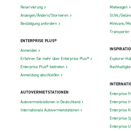
Reservierung
Mietwagen
Anzeigen/Ändern/Stornieren
SUVs/Gelän
Bestätigung anfordern
Minivans/Me
Transporter
ENTERPRISE PLUS®
INSPIRATI
Anmelden
Erfahren Sie mehr über Enterprise Plus®
Explorer-Hu
Enterprise Plus® beitreten
Nachhaltigkei
Anmeldung abschließen
INTERNATI
AUTOVERMIETSTATIONEN
Enterprise F
Autovermietstationen in Deutschland
Enterprise I
Internationale Autovermietstationen
Enterprise 
Enterprise S
Enterprise 