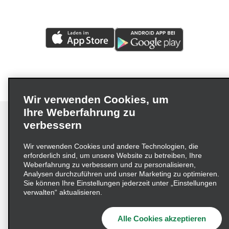
Wir verwenden Cookies, um
Ihre Weberfahrung zu
verbessern
Wir verwenden Cookies und andere Technologien, die
Impressum
Nutzungsbedingungen
Datenschutzrichtlinie
erforderlich sind, um unsere Website zu betreiben, Ihre
Cookie-Richtlinie
Datenschutzoptionen
Weberfahrung zu verbessern und zu personalisieren,
Analysen durchzuführen und unser Marketing zu optimieren.
Lieferkettensorgfaltspflichtengesetz (LkSG) Grundsatzerklärung
Sie können Ihre Einstellungen jederzeit unter „Einstellungen
verwalten“ aktualisieren.
Beschwerdeverfahren nach dem
Lieferkettensorgfaltspflichtengesetz
Alle Cookies akzeptieren