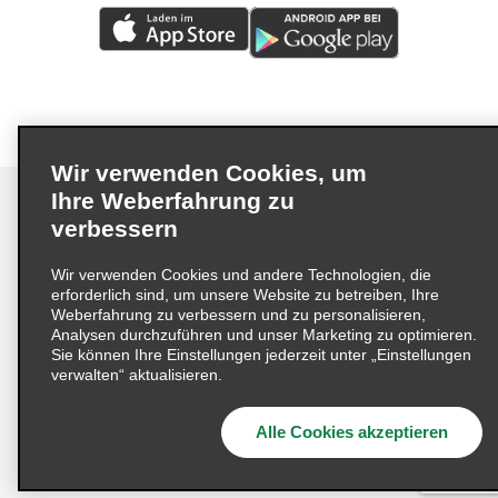
Wir verwenden Cookies, um
Ihre Weberfahrung zu
verbessern
Impressum
Nutzungsbedingungen
Datenschutzrichtlinie
Wir verwenden Cookies und andere Technologien, die
erforderlich sind, um unsere Website zu betreiben, Ihre
Cookie-Richtlinie
Datenschutzoptionen
Weberfahrung zu verbessern und zu personalisieren,
Lieferkettensorgfaltspflichtengesetz (LkSG) Grundsatzerklärung
Analysen durchzuführen und unser Marketing zu optimieren.
Sie können Ihre Einstellungen jederzeit unter „Einstellungen
Beschwerdeverfahren nach dem
verwalten“ aktualisieren.
Lieferkettensorgfaltspflichtengesetz
Alle Cookies akzeptieren
© 2026 Enterprise Holdings, Inc. Alle Rechte vorbehalten