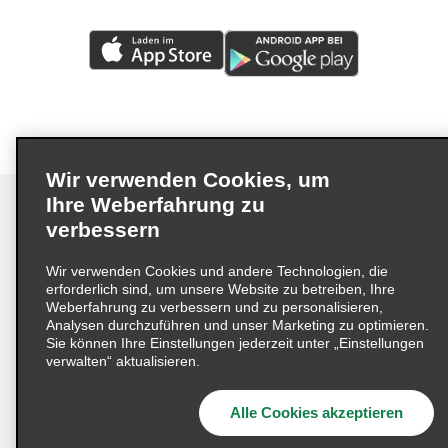
Wir verwenden Cookies, um
Ihre Weberfahrung zu
verbessern
Impressum
Nutzungsbedingungen
Datenschutzrichtlinie
Wir verwenden Cookies und andere Technologien, die
erforderlich sind, um unsere Website zu betreiben, Ihre
Cookie-Richtlinie
Datenschutzoptionen
Weberfahrung zu verbessern und zu personalisieren,
Lieferkettensorgfaltspflichtengesetz (LkSG) Grundsatzerklärung
Analysen durchzuführen und unser Marketing zu optimieren.
Sie können Ihre Einstellungen jederzeit unter „Einstellungen
Beschwerdeverfahren nach dem
verwalten“ aktualisieren.
Lieferkettensorgfaltspflichtengesetz
Alle Cookies akzeptieren
© 2026 Enterprise Holdings, Inc. Alle Rechte vorbehalten