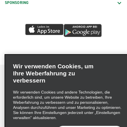
SPONSORING
Wir verwenden Cookies, um
Ihre Weberfahrung zu
verbessern
Impressum
Nutzungsbedingungen
Datenschutzrichtlinie
Wir verwenden Cookies und andere Technologien, die
erforderlich sind, um unsere Website zu betreiben, Ihre
Cookie-Richtlinie
Datenschutzoptionen
Weberfahrung zu verbessern und zu personalisieren,
Lieferkettensorgfaltspflichtengesetz (LkSG) Grundsatzerklärung
Analysen durchzuführen und unser Marketing zu optimieren.
Sie können Ihre Einstellungen jederzeit unter „Einstellungen
Beschwerdeverfahren nach dem
verwalten“ aktualisieren.
Lieferkettensorgfaltspflichtengesetz