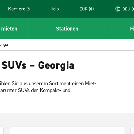
Karriere
Help
EUR (€)
D
Link opens in a new window
 mieten
Stationen
F
orgia
 SUVs – Georgia
ählen Sie aus unserem Sortiment einen Miet-
darunter SUVs der Kompakt- und