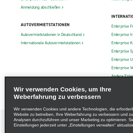
Anmeldung abschließen
INTERNATI
AUTOVERMIETSTATIONEN
Enterprise F
Autovermietstationen in Deutschland
Enterprise I
Internationale Autovermietstationen
Enterprise 
Enterprise S
Enterprise 
Enterprise V
Andere Ente
Wir verwenden Cookies, um Ihre
Weberfahrung zu verbessern
Wir verwenden Cookies und andere Technologien, die erforderl
Website zu betreiben, Ihre Weberfahrung zu verbessern und zu
Analysen durchzuführen und unser Marketing zu optimieren. Si
Einstellungen jederzeit unter „Einstellungen verwalten“ aktualisi