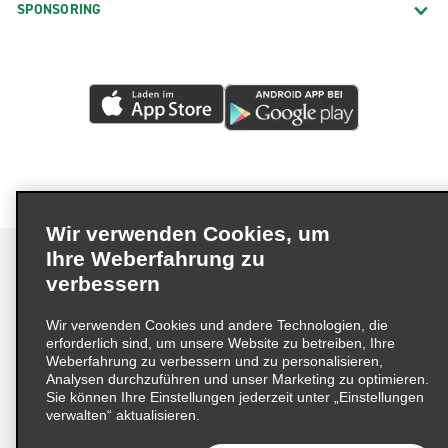
SPONSORING
Wir verwenden Cookies, um
Ihre Weberfahrung zu
verbessern
Impressum
Nutzungsbedingungen
Datenschutzrichtlinie
Wir verwenden Cookies und andere Technologien, die
erforderlich sind, um unsere Website zu betreiben, Ihre
Cookie-Richtlinie
Datenschutzoptionen
Weberfahrung zu verbessern und zu personalisieren,
Lieferkettensorgfaltspflichtengesetz (LkSG) Grundsatzerklärung
Analysen durchzuführen und unser Marketing zu optimieren.
Sie können Ihre Einstellungen jederzeit unter „Einstellungen
Beschwerdeverfahren nach dem
verwalten“ aktualisieren.
Lieferkettensorgfaltspflichtengesetz