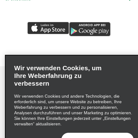
Wir verwenden Cookies, um
Ihre Weberfahrung zu
verbessern
Impressum
Nutzungsbedingungen
Datenschutzrichtlinie
Wir verwenden Cookies und andere Technologien, die
erforderlich sind, um unsere Website zu betreiben, Ihre
Cookie-Richtlinie
Datenschutzoptionen
Weberfahrung zu verbessern und zu personalisieren,
Lieferkettensorgfaltspflichtengesetz (LkSG) Grundsatzerklärung
Analysen durchzuführen und unser Marketing zu optimieren.
Sie können Ihre Einstellungen jederzeit unter „Einstellungen
Beschwerdeverfahren nach dem
verwalten“ aktualisieren.
Lieferkettensorgfaltspflichtengesetz