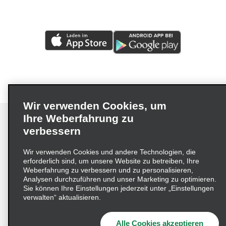
Wir verwenden Cookies, um
Ihre Weberfahrung zu
verbessern
Impressum
Nutzungsbedingungen
Datenschutzrichtlinie
Wir verwenden Cookies und andere Technologien, die
erforderlich sind, um unsere Website zu betreiben, Ihre
Cookie-Richtlinie
Datenschutzoptionen
Weberfahrung zu verbessern und zu personalisieren,
Lieferkettensorgfaltspflichtengesetz (LkSG) Grundsatzerklärung
Analysen durchzuführen und unser Marketing zu optimieren.
Sie können Ihre Einstellungen jederzeit unter „Einstellungen
Beschwerdeverfahren nach dem
verwalten“ aktualisieren.
Lieferkettensorgfaltspflichtengesetz
Alle Cookies akzeptieren