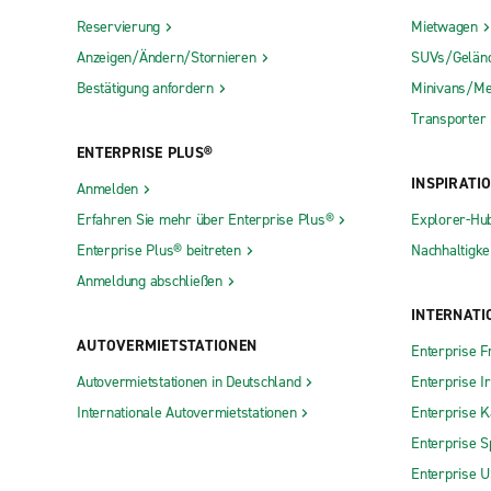
Reservierung
Mietwagen
Anzeigen/Ändern/Stornieren
SUVs/Gelän
Bestätigung anfordern
Minivans/Me
Transporter
ENTERPRISE PLUS®
INSPIRATI
Anmelden
Erfahren Sie mehr über Enterprise Plus®
Explorer-Hu
Enterprise Plus® beitreten
Nachhaltigkei
Anmeldung abschließen
INTERNATI
AUTOVERMIETSTATIONEN
Enterprise F
Autovermietstationen in Deutschland
Enterprise I
Internationale Autovermietstationen
Enterprise 
Enterprise S
Enterprise 