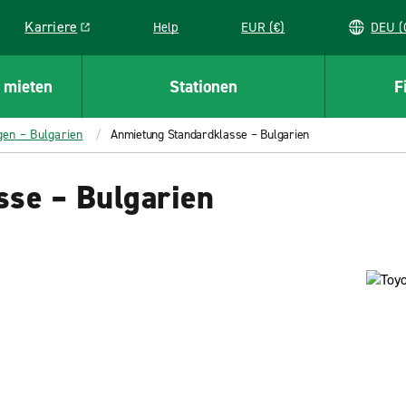
Karriere
Help
EUR (€)
D
Link opens in a new window
 mieten
Stationen
F
gen – Bulgarien
Anmietung Standardklasse – Bulgarien
se – Bulgarien