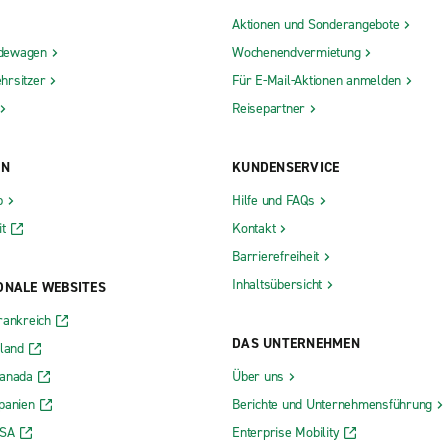
Aktionen und Sonderangebote
dewagen
Wochenendvermietung
hrsitzer
Für E-Mail-Aktionen anmelden
Reisepartner
ON
KUNDENSERVICE
b
Hilfe und FAQs
t
Kontakt
Barrierefreiheit
Inhaltsübersicht
ONALE WEBSITES
rankreich
DAS UNTERNEHMEN
rland
Kanada
Über uns
panien
Berichte und Unternehmensführung
USA
Enterprise Mobility