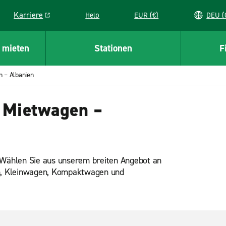
Karriere
Help
EUR (€)
D
Link opens in a new window
 mieten
Stationen
F
n – Albanien
 Mietwagen –
. Wählen Sie aus unserem breiten Angebot an
n, Kleinwagen, Kompaktwagen und