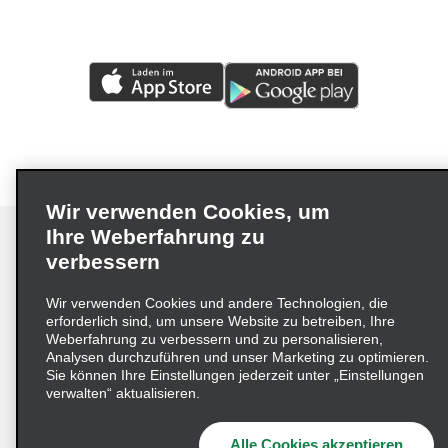
Wir verwenden Cookies, um
Ihre Weberfahrung zu
verbessern
Impressum
Nutzungsbedingungen
Datenschutzrichtlinie
Wir verwenden Cookies und andere Technologien, die
erforderlich sind, um unsere Website zu betreiben, Ihre
Cookie-Richtlinie
Datenschutzoptionen
Weberfahrung zu verbessern und zu personalisieren,
Lieferkettensorgfaltspflichtengesetz (LkSG) Grundsatzerklärung
Analysen durchzuführen und unser Marketing zu optimieren.
Sie können Ihre Einstellungen jederzeit unter „Einstellungen
Beschwerdeverfahren nach dem
verwalten“ aktualisieren.
Lieferkettensorgfaltspflichtengesetz
Alle Cookies akzeptieren