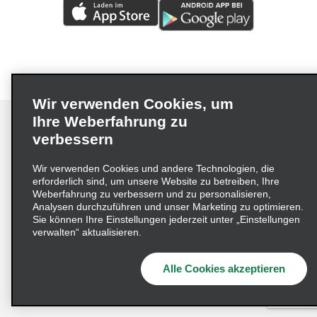
Wir verwenden Cookies, um
Ihre Weberfahrung zu
verbessern
Impressum
Nutzungsbedingungen
Datenschutzrichtlinie
Wir verwenden Cookies und andere Technologien, die
erforderlich sind, um unsere Website zu betreiben, Ihre
Cookie-Richtlinie
Datenschutzoptionen
Weberfahrung zu verbessern und zu personalisieren,
Lieferkettensorgfaltspflichtengesetz (LkSG) Grundsatzerklärung
Analysen durchzuführen und unser Marketing zu optimieren.
Sie können Ihre Einstellungen jederzeit unter „Einstellungen
Beschwerdeverfahren nach dem
verwalten“ aktualisieren.
Lieferkettensorgfaltspflichtengesetz
Alle Cookies akzeptieren
© 2026 Enterprise Holdings, Inc. Alle Rechte vorbehalten