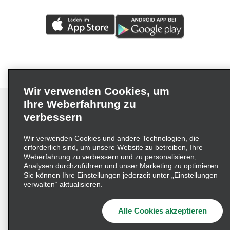
Wir verwenden Cookies, um
Ihre Weberfahrung zu
verbessern
Impressum
Nutzungsbedingungen
Datenschutzrichtlinie
Wir verwenden Cookies und andere Technologien, die
erforderlich sind, um unsere Website zu betreiben, Ihre
Cookie-Richtlinie
Datenschutzoptionen
Weberfahrung zu verbessern und zu personalisieren,
Lieferkettensorgfaltspflichtengesetz (LkSG) Grundsatzerklärung
Analysen durchzuführen und unser Marketing zu optimieren.
Sie können Ihre Einstellungen jederzeit unter „Einstellungen
Beschwerdeverfahren nach dem
verwalten“ aktualisieren.
Lieferkettensorgfaltspflichtengesetz
Alle Cookies akzeptieren
© 2026 Enterprise Holdings, Inc. Alle Rechte vorbehalten