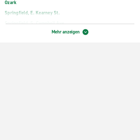
Ozark
Springfield, E. Kearney St.
Springfield, S. Campbell Ave.
Mehr anzeigen
Springfield, W. Sunshine St.