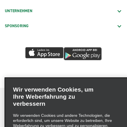
UNTERNEHMEN
SPONSORING
Wir verwenden Cookies, um
Ihre Weberfahrung zu
verbessern
Impressum
Nutzungsbedingungen
Datenschutzrichtlinie
Wir verwenden Cookies und andere Technologien, die
erforderlich sind, um unsere Website zu betreiben, Ihre
Cookie-Richtlinie
Datenschutzoptionen
Weberfahrung zu verbessern und zu personalisieren,