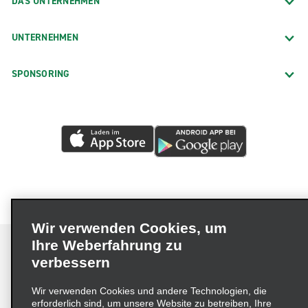
DAS UNTERNEHMEN
UNTERNEHMEN
SPONSORING
Wir verwenden Cookies, um
Ihre Weberfahrung zu
verbessern
Impressum
Nutzungsbedingungen
Datenschutzrichtlinie
Wir verwenden Cookies und andere Technologien, die
erforderlich sind, um unsere Website zu betreiben, Ihre