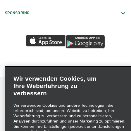
SPONSORING
Wir verwenden Cookies, um
Ihre Weberfahrung zu
verbessern
Impressum
Nutzungsbedingungen
Datenschutzrichtlinie
Wir verwenden Cookies und andere Technologien, die
erforderlich sind, um unsere Website zu betreiben, Ihre
Cookie-Richtlinie
Datenschutzoptionen
Weberfahrung zu verbessern und zu personalisieren,
Lieferkettensorgfaltspflichtengesetz (LkSG) Grundsatzerklärung
Analysen durchzuführen und unser Marketing zu optimieren.
Sie können Ihre Einstellungen jederzeit unter „Einstellungen
Beschwerdeverfahren nach dem