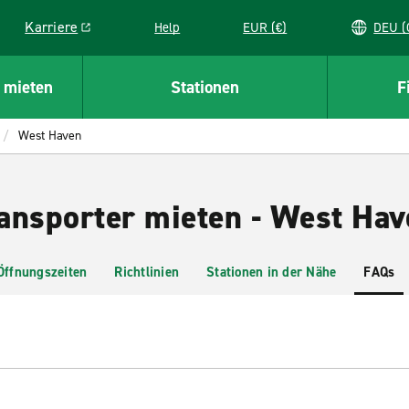
Karriere
Help
EUR (€)
D
Link opens in a new window
 mieten
Stationen
F
West Haven
ansporter mieten - West Hav
Öffnungszeiten
Richtlinien
Stationen in der Nähe
FAQs