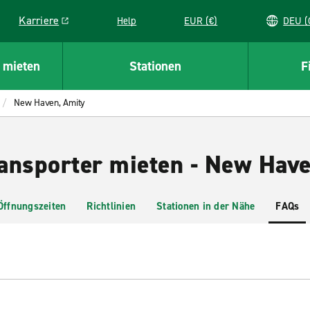
Karriere
Help
EUR (€)
D
Link opens in a new window
 mieten
Stationen
F
New Haven, Amity
ansporter mieten - New Have
Öffnungszeiten
Richtlinien
Stationen in der Nähe
FAQs