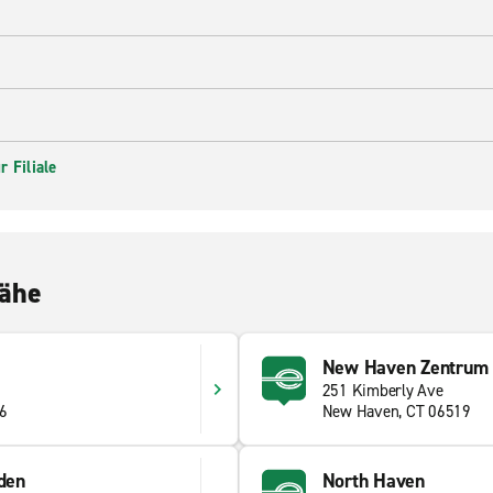
 Filiale
Nähe
New Haven Zentrum
251 Kimberly Ave
16
New Haven, CT 06519
den
North Haven