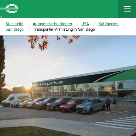
MAIN
CONTENT
Enterprise
Startseite
Autovermietstationen
USA
Kalifornien
San Diego
Transporter-Anmietung in San Diego