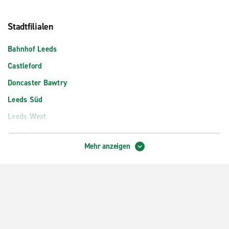
Stadtfilialen
Bahnhof Leeds
Castleford
Doncaster Bawtry
Leeds Süd
Leeds West
Leeds Zentrum
Mehr anzeigen
Selby
Wakefield